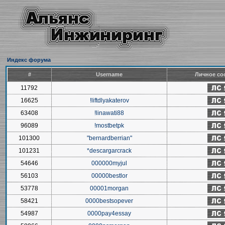
Индекс форума
#
Username
Личное со
11792
16625
!liftdlyakaterov
63408
!linawati88
96089
!mostbetpk
101300
"bernardberrian"
101231
*descargarcrack
54646
000000myjul
56103
00000bestlor
53778
00001morgan
58421
0000bestsopever
54987
0000pay4essay