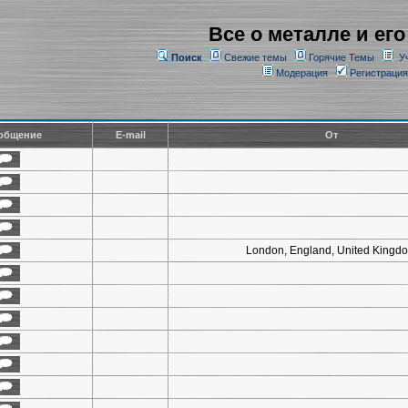
Все о металле и его
Поиск
Свежие темы
Горячие Темы
У
Модерация
Регистрация
общение
E-mail
От
London, England, United Kingd