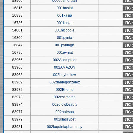
58966
0000psmorgan
16816
001basiat
16838
001kasia
16786
001kasiat
54081
001nicocole
16809
001pynia
16847
001pyniagh
16795
001pyniat
83965
002Acomputer
83966
002AMAZON
83968
002buyhollow
83969
002daniegonzalez
83972
002Ehome
83973
002estimates
83974
002glowbeauty
83977
002hairspa
83979
002klassypet
83981
002laquintapharmacy