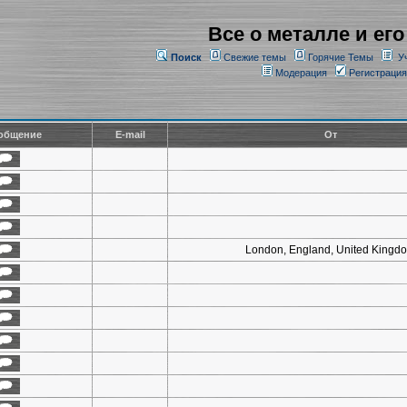
Все о металле и его
Поиск
Свежие темы
Горячие Темы
У
Модерация
Регистрация
общение
E-mail
От
London, England, United Kingd