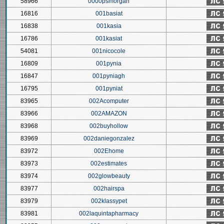
58966
0000psmorgan
16816
001basiat
16838
001kasia
16786
001kasiat
54081
001nicocole
16809
001pynia
16847
001pyniagh
16795
001pyniat
83965
002Acomputer
83966
002AMAZON
83968
002buyhollow
83969
002daniegonzalez
83972
002Ehome
83973
002estimates
83974
002glowbeauty
83977
002hairspa
83979
002klassypet
83981
002laquintapharmacy