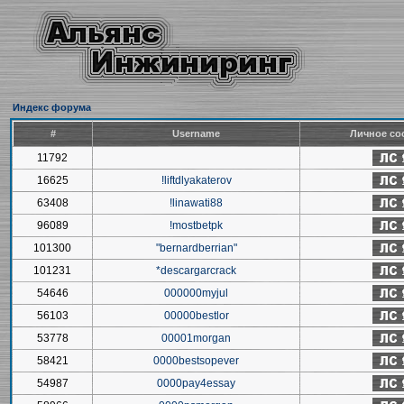
Индекс форума
#
Username
Личное со
11792
16625
!liftdlyakaterov
63408
!linawati88
96089
!mostbetpk
101300
"bernardberrian"
101231
*descargarcrack
54646
000000myjul
56103
00000bestlor
53778
00001morgan
58421
0000bestsopever
54987
0000pay4essay