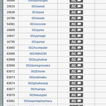
58966
0000psmorgan
16816
001basiat
16838
001kasia
16786
001kasiat
54081
001nicocole
16809
001pynia
16847
001pyniagh
16795
001pyniat
83965
002Acomputer
83966
002AMAZON
83968
002buyhollow
83969
002daniegonzalez
83972
002Ehome
83973
002estimates
83974
002glowbeauty
83977
002hairspa
83979
002klassypet
83981
002laquintapharmacy