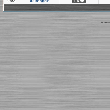
83955
002mangpest
Powered