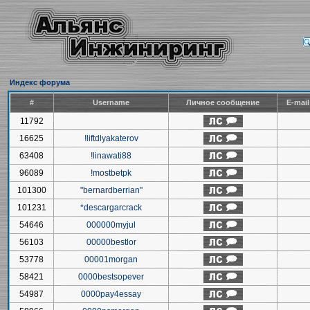
Индекс форума
#
Username
Личное сообщение
E-mai
11792
16625
!liftdlyakaterov
63408
!linawati88
96089
!mostbetpk
101300
"bernardberrian"
101231
*descargarcrack
54646
000000myjul
56103
00000bestlor
53778
00001morgan
58421
0000bestsopever
54987
0000pay4essay