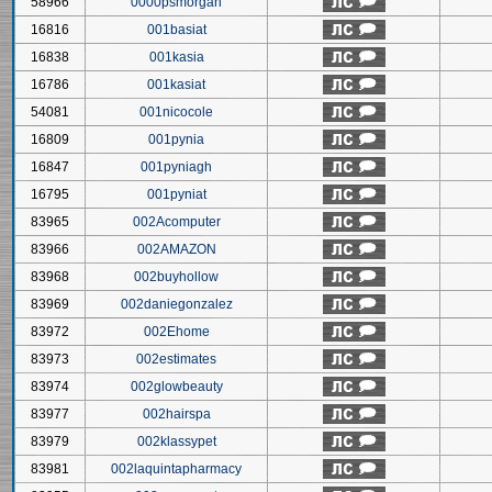
58966
0000psmorgan
16816
001basiat
16838
001kasia
16786
001kasiat
54081
001nicocole
16809
001pynia
16847
001pyniagh
16795
001pyniat
83965
002Acomputer
83966
002AMAZON
83968
002buyhollow
83969
002daniegonzalez
83972
002Ehome
83973
002estimates
83974
002glowbeauty
83977
002hairspa
83979
002klassypet
83981
002laquintapharmacy