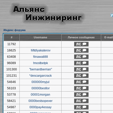
Индекс форума
#
Username
Личное сообщение
E-mai
11792
16625
!liftdlyakaterov
63408
!linawati88
96089
!mostbetpk
101300
"bernardberrian"
101231
*descargarcrack
54646
000000myjul
56103
00000bestlor
53778
00001morgan
58421
0000bestsopever
54987
0000pay4essay