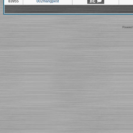
83955
002mangpest
Powered