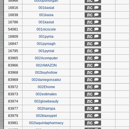
58966
0000psmorgan
16816
001basiat
16838
001kasia
16786
001kasiat
54081
001nicocole
16809
001pynia
16847
001pyniagh
16795
001pyniat
83965
002Acomputer
83966
002AMAZON
83968
002buyhollow
83969
002daniegonzalez
83972
002Ehome
83973
002estimates
83974
002glowbeauty
83977
002hairspa
83979
002klassypet
83981
002laquintapharmacy