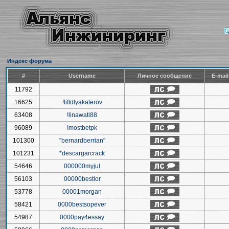
Индекс форума
#
Username
Личное сообщение
E-mai
11792
16625
!liftdlyakaterov
63408
!linawati88
96089
!mostbetpk
101300
"bernardberrian"
101231
*descargarcrack
54646
000000myjul
56103
00000bestlor
53778
00001morgan
58421
0000bestsopever
54987
0000pay4essay