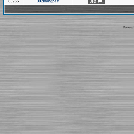
83955
002mangpest
Powered