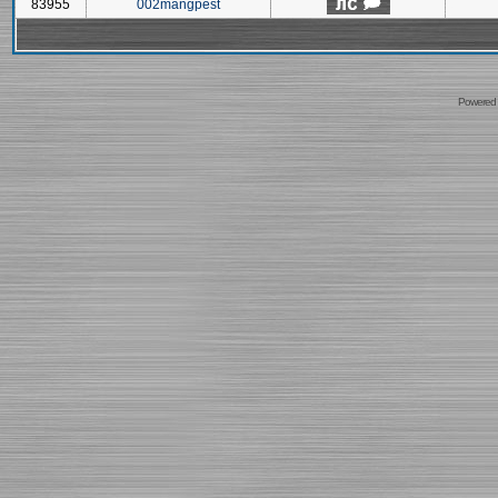
83955
002mangpest
Powered