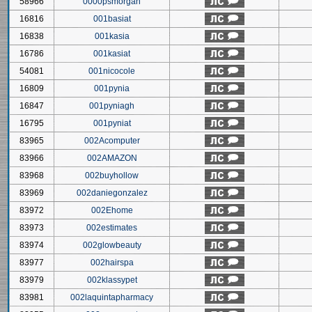
58966
0000psmorgan
16816
001basiat
16838
001kasia
16786
001kasiat
54081
001nicocole
16809
001pynia
16847
001pyniagh
16795
001pyniat
83965
002Acomputer
83966
002AMAZON
83968
002buyhollow
83969
002daniegonzalez
83972
002Ehome
83973
002estimates
83974
002glowbeauty
83977
002hairspa
83979
002klassypet
83981
002laquintapharmacy