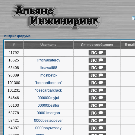
Индекс форума
#
Username
Личное сообщение
E-mai
11792
16625
!liftdlyakaterov
63408
!linawati88
96089
!mostbetpk
101300
"bernardberrian"
101231
*descargarcrack
54646
000000myjul
56103
00000bestlor
53778
00001morgan
58421
0000bestsopever
54987
0000pay4essay