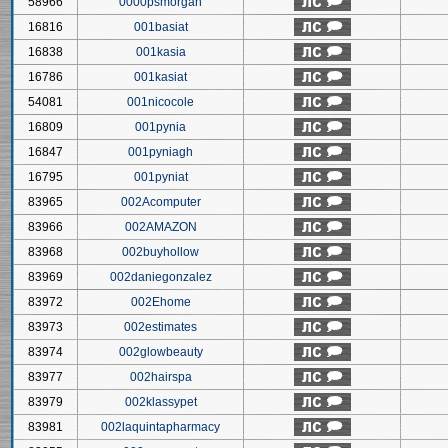
58966
0000psmorgan
16816
001basiat
16838
001kasia
16786
001kasiat
54081
001nicocole
16809
001pynia
16847
001pyniagh
16795
001pyniat
83965
002Acomputer
83966
002AMAZON
83968
002buyhollow
83969
002daniegonzalez
83972
002Ehome
83973
002estimates
83974
002glowbeauty
83977
002hairspa
83979
002klassypet
83981
002laquintapharmacy