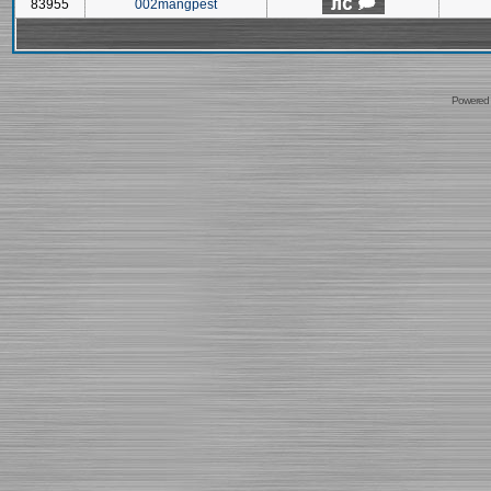
83955
002mangpest
Powered