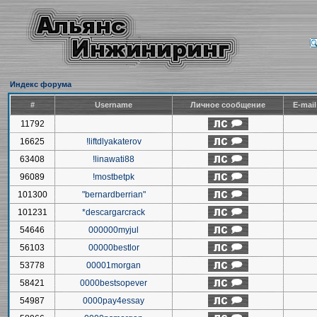
Индекс форума
#
Username
Личное сообщение
E-mai
11792
16625
!liftdlyakaterov
63408
!linawati88
96089
!mostbetpk
101300
"bernardberrian"
101231
*descargarcrack
54646
000000myjul
56103
00000bestlor
53778
00001morgan
58421
0000bestsopever
54987
0000pay4essay