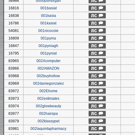
58966
0000psmorgan
16816
001basiat
16838
001kasia
16786
001kasiat
54081
001nicocole
16809
001pynia
16847
001pyniagh
16795
001pyniat
83965
002Acomputer
83966
002AMAZON
83968
002buyhollow
83969
002daniegonzalez
83972
002Ehome
83973
002estimates
83974
002glowbeauty
83977
002hairspa
83979
002klassypet
83981
002laquintapharmacy