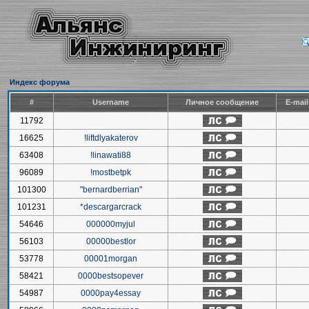
Индекс форума
#
Username
Личное сообщение
E-mai
11792
16625
!liftdlyakaterov
63408
!linawati88
96089
!mostbetpk
101300
"bernardberrian"
101231
*descargarcrack
54646
000000myjul
56103
00000bestlor
53778
00001morgan
58421
0000bestsopever
54987
0000pay4essay