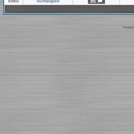
83955
002mangpest
Powered