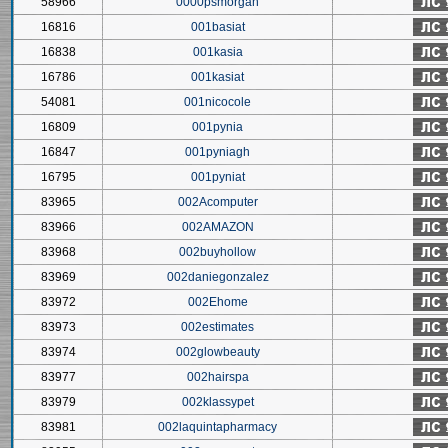
58966
0000psmorgan
16816
001basiat
16838
001kasia
16786
001kasiat
54081
001nicocole
16809
001pynia
16847
001pyniagh
16795
001pyniat
83965
002Acomputer
83966
002AMAZON
83968
002buyhollow
83969
002daniegonzalez
83972
002Ehome
83973
002estimates
83974
002glowbeauty
83977
002hairspa
83979
002klassypet
83981
002laquintapharmacy