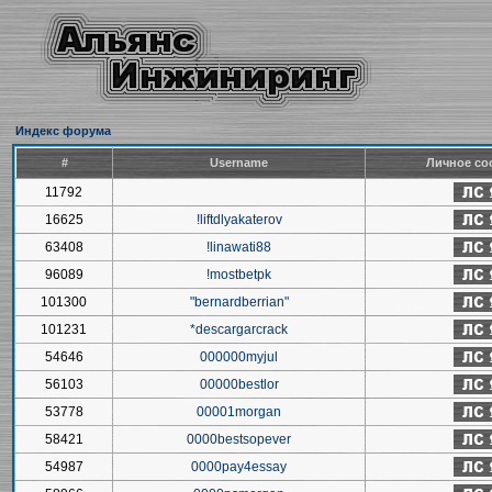
Индекс форума
#
Username
Личное со
11792
16625
!liftdlyakaterov
63408
!linawati88
96089
!mostbetpk
101300
"bernardberrian"
101231
*descargarcrack
54646
000000myjul
56103
00000bestlor
53778
00001morgan
58421
0000bestsopever
54987
0000pay4essay