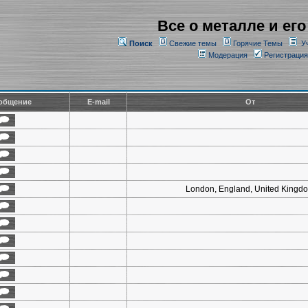
Все о металле и его
Поиск
Свежие темы
Горячие Темы
У
Модерация
Регистрация
общение
E-mail
От
London, England, United Kingd