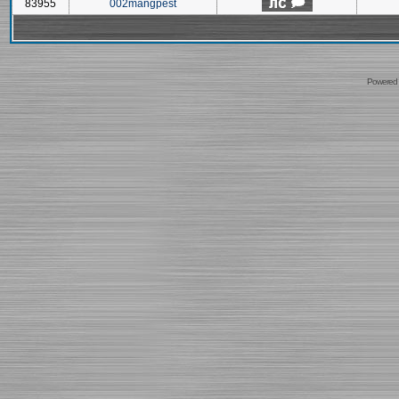
83955
002mangpest
Powered