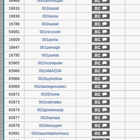
58966
0000psmorgan
16816
001basiat
16838
001kasia
16786
001kasiat
54081
001nicocole
16809
001pynia
16847
001pyniagh
16795
001pyniat
83965
002Acomputer
83966
002AMAZON
83968
002buyhollow
83969
002daniegonzalez
83972
002Ehome
83973
002estimates
83974
002glowbeauty
83977
002hairspa
83979
002klassypet
83981
002laquintapharmacy