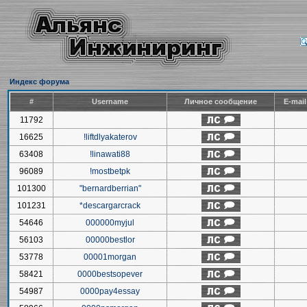
Индекс форума
#
Username
Личное сообщение
E-mai
11792
16625
!liftdlyakaterov
63408
!linawati88
96089
!mostbetpk
101300
"bernardberrian"
101231
*descargarcrack
54646
000000myjul
56103
00000bestlor
53778
00001morgan
58421
0000bestsopever
54987
0000pay4essay