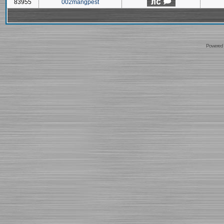
83955
002mangpest
Powered