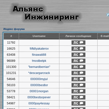
Индекс форума
#
Username
Личное сообщение
E-mai
11792
16625
!liftdlyakaterov
63408
!linawati88
96089
!mostbetpk
101300
"bernardberrian"
101231
*descargarcrack
54646
000000myjul
56103
00000bestlor
53778
00001morgan
58421
0000bestsopever
54987
0000pay4essay