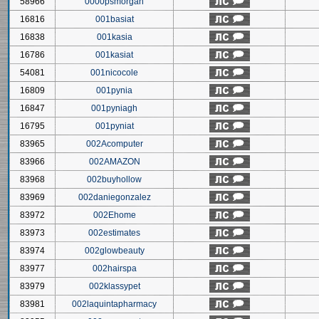
58966
0000psmorgan
16816
001basiat
16838
001kasia
16786
001kasiat
54081
001nicocole
16809
001pynia
16847
001pyniagh
16795
001pyniat
83965
002Acomputer
83966
002AMAZON
83968
002buyhollow
83969
002daniegonzalez
83972
002Ehome
83973
002estimates
83974
002glowbeauty
83977
002hairspa
83979
002klassypet
83981
002laquintapharmacy