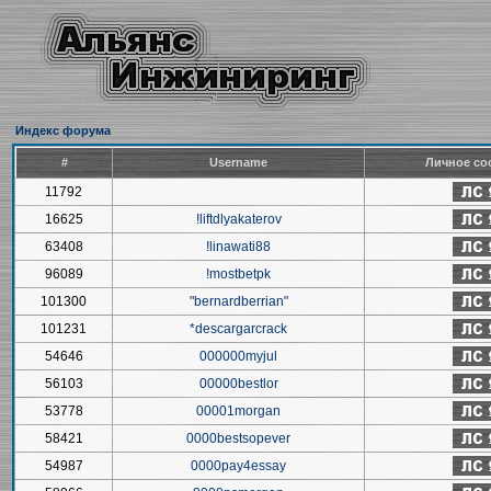
Индекс форума
#
Username
Личное со
11792
16625
!liftdlyakaterov
63408
!linawati88
96089
!mostbetpk
101300
"bernardberrian"
101231
*descargarcrack
54646
000000myjul
56103
00000bestlor
53778
00001morgan
58421
0000bestsopever
54987
0000pay4essay