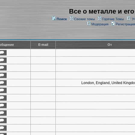
Все о металле и его
Поиск
Свежие темы
Горячие Темы
У
Модерация
Регистрация
общение
E-mail
От
London, England, United Kingd