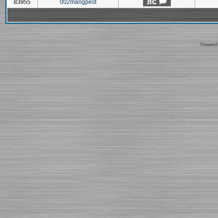
83955
002mangpest
Powered