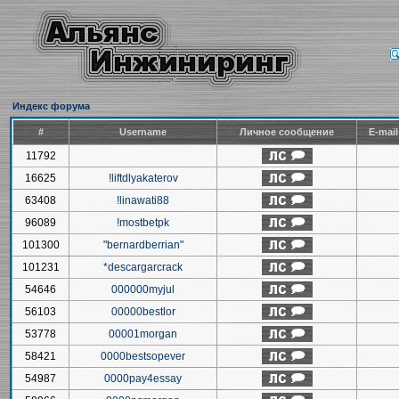
Индекс форума
#
Username
Личное сообщение
E-mai
11792
16625
!liftdlyakaterov
63408
!linawati88
96089
!mostbetpk
101300
"bernardberrian"
101231
*descargarcrack
54646
000000myjul
56103
00000bestlor
53778
00001morgan
58421
0000bestsopever
54987
0000pay4essay