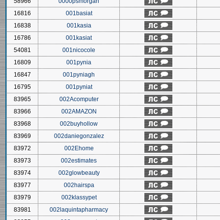
58966
0000psmorgan
16816
001basiat
16838
001kasia
16786
001kasiat
54081
001nicocole
16809
001pynia
16847
001pyniagh
16795
001pyniat
83965
002Acomputer
83966
002AMAZON
83968
002buyhollow
83969
002daniegonzalez
83972
002Ehome
83973
002estimates
83974
002glowbeauty
83977
002hairspa
83979
002klassypet
83981
002laquintapharmacy