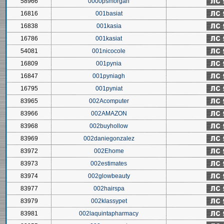
58966
0000psmorgan
16816
001basiat
16838
001kasia
16786
001kasiat
54081
001nicocole
16809
001pynia
16847
001pyniagh
16795
001pyniat
83965
002Acomputer
83966
002AMAZON
83968
002buyhollow
83969
002daniegonzalez
83972
002Ehome
83973
002estimates
83974
002glowbeauty
83977
002hairspa
83979
002klassypet
83981
002laquintapharmacy