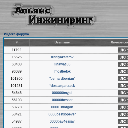
Индекс форума
#
Username
Личное со
11792
16625
!liftdlyakaterov
63408
!linawati88
96089
!mostbetpk
101300
"bernardberrian"
101231
*descargarcrack
54646
000000myjul
56103
00000bestlor
53778
00001morgan
58421
0000bestsopever
54987
0000pay4essay