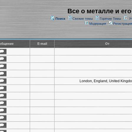
Все о металле и его
Поиск
Свежие темы
Горячие Темы
У
Модерация
Регистрация
общение
E-mail
От
London, England, United Kingd