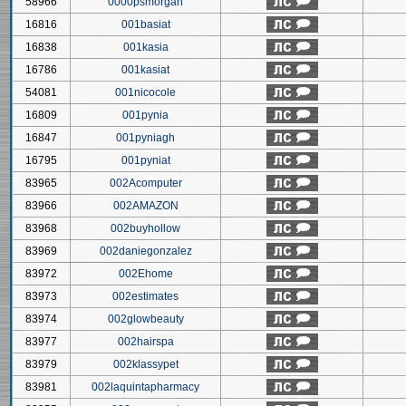
58966
0000psmorgan
16816
001basiat
16838
001kasia
16786
001kasiat
54081
001nicocole
16809
001pynia
16847
001pyniagh
16795
001pyniat
83965
002Acomputer
83966
002AMAZON
83968
002buyhollow
83969
002daniegonzalez
83972
002Ehome
83973
002estimates
83974
002glowbeauty
83977
002hairspa
83979
002klassypet
83981
002laquintapharmacy