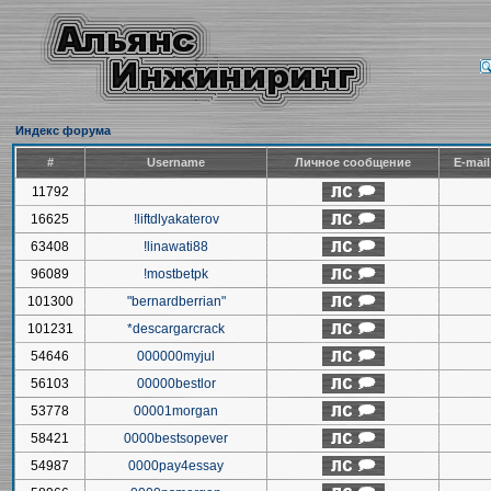
Индекс форума
#
Username
Личное сообщение
E-mai
11792
16625
!liftdlyakaterov
63408
!linawati88
96089
!mostbetpk
101300
"bernardberrian"
101231
*descargarcrack
54646
000000myjul
56103
00000bestlor
53778
00001morgan
58421
0000bestsopever
54987
0000pay4essay