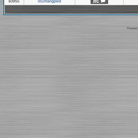
83955
002mangpest
Powered