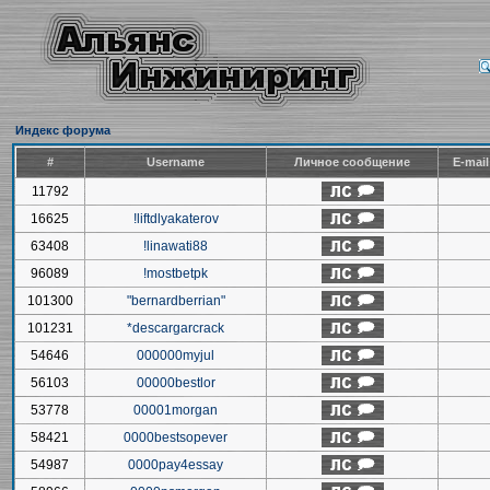
Индекс форума
#
Username
Личное сообщение
E-mai
11792
16625
!liftdlyakaterov
63408
!linawati88
96089
!mostbetpk
101300
"bernardberrian"
101231
*descargarcrack
54646
000000myjul
56103
00000bestlor
53778
00001morgan
58421
0000bestsopever
54987
0000pay4essay