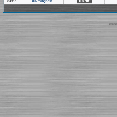
83955
002mangpest
Powered