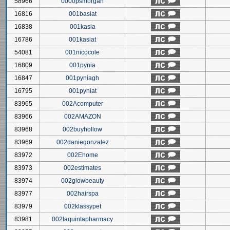
58966
0000psmorgan
16816
001basiat
16838
001kasia
16786
001kasiat
54081
001nicocole
16809
001pynia
16847
001pyniagh
16795
001pyniat
83965
002Acomputer
83966
002AMAZON
83968
002buyhollow
83969
002daniegonzalez
83972
002Ehome
83973
002estimates
83974
002glowbeauty
83977
002hairspa
83979
002klassypet
83981
002laquintapharmacy