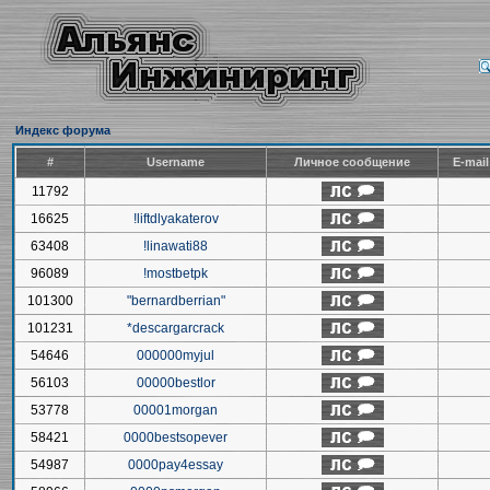
Индекс форума
#
Username
Личное сообщение
E-mai
11792
16625
!liftdlyakaterov
63408
!linawati88
96089
!mostbetpk
101300
"bernardberrian"
101231
*descargarcrack
54646
000000myjul
56103
00000bestlor
53778
00001morgan
58421
0000bestsopever
54987
0000pay4essay