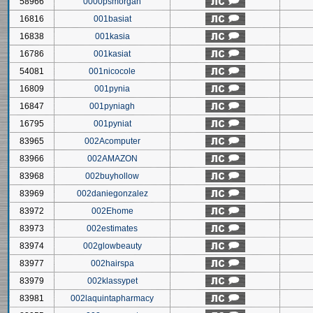
58966
0000psmorgan
16816
001basiat
16838
001kasia
16786
001kasiat
54081
001nicocole
16809
001pynia
16847
001pyniagh
16795
001pyniat
83965
002Acomputer
83966
002AMAZON
83968
002buyhollow
83969
002daniegonzalez
83972
002Ehome
83973
002estimates
83974
002glowbeauty
83977
002hairspa
83979
002klassypet
83981
002laquintapharmacy