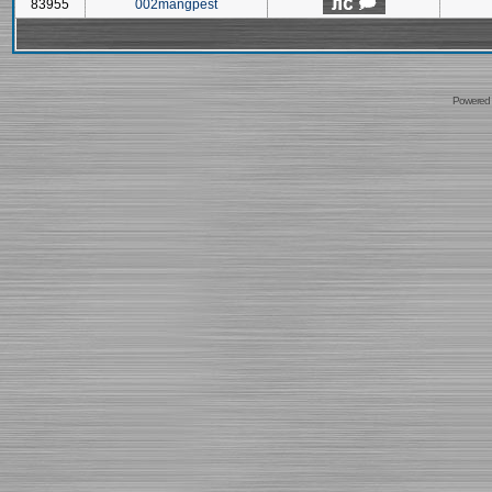
83955
002mangpest
Powered