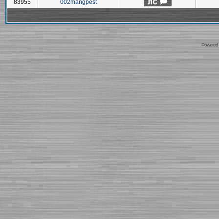
83955
002mangpest
Powered