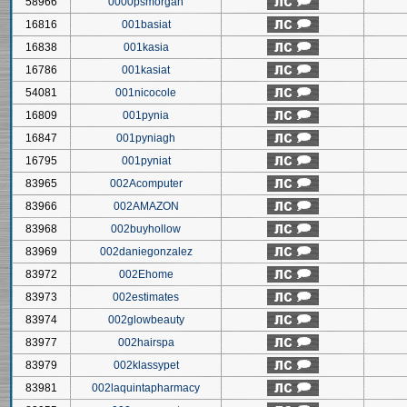
58966
0000psmorgan
16816
001basiat
16838
001kasia
16786
001kasiat
54081
001nicocole
16809
001pynia
16847
001pyniagh
16795
001pyniat
83965
002Acomputer
83966
002AMAZON
83968
002buyhollow
83969
002daniegonzalez
83972
002Ehome
83973
002estimates
83974
002glowbeauty
83977
002hairspa
83979
002klassypet
83981
002laquintapharmacy