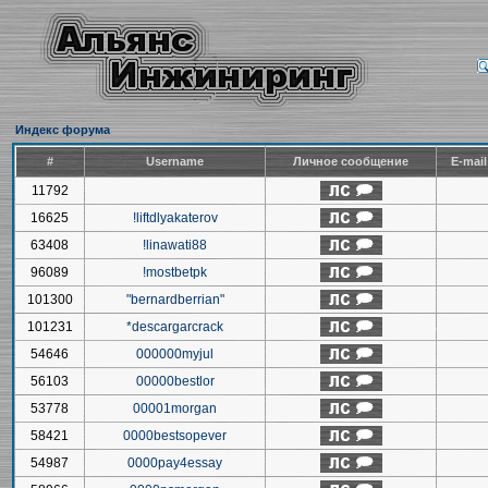
Индекс форума
#
Username
Личное сообщение
E-mai
11792
16625
!liftdlyakaterov
63408
!linawati88
96089
!mostbetpk
101300
"bernardberrian"
101231
*descargarcrack
54646
000000myjul
56103
00000bestlor
53778
00001morgan
58421
0000bestsopever
54987
0000pay4essay