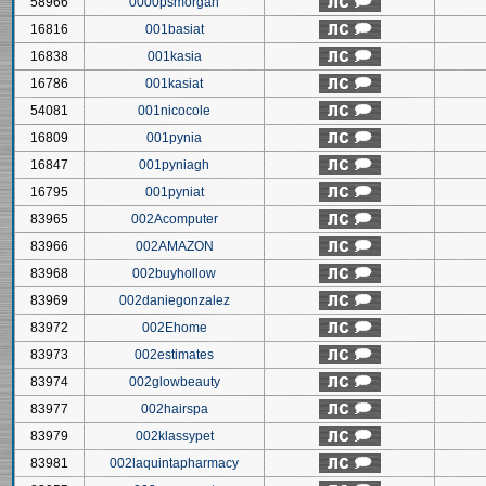
58966
0000psmorgan
16816
001basiat
16838
001kasia
16786
001kasiat
54081
001nicocole
16809
001pynia
16847
001pyniagh
16795
001pyniat
83965
002Acomputer
83966
002AMAZON
83968
002buyhollow
83969
002daniegonzalez
83972
002Ehome
83973
002estimates
83974
002glowbeauty
83977
002hairspa
83979
002klassypet
83981
002laquintapharmacy