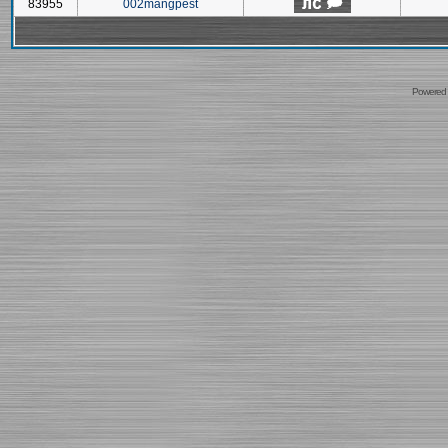
83955
002mangpest
Powered