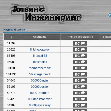
Индекс форума
#
Username
Личное сообщение
E-mai
11792
16625
!liftdlyakaterov
63408
!linawati88
96089
!mostbetpk
101300
"bernardberrian"
101231
*descargarcrack
54646
000000myjul
56103
00000bestlor
53778
00001morgan
58421
0000bestsopever
54987
0000pay4essay