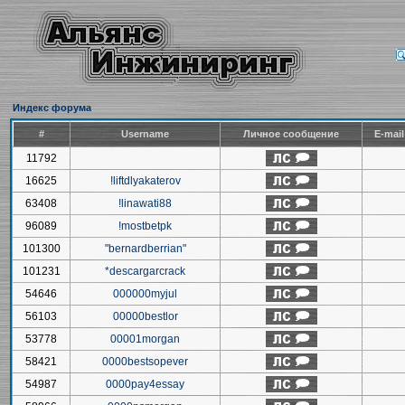
Индекс форума
#
Username
Личное сообщение
E-mai
11792
16625
!liftdlyakaterov
63408
!linawati88
96089
!mostbetpk
101300
"bernardberrian"
101231
*descargarcrack
54646
000000myjul
56103
00000bestlor
53778
00001morgan
58421
0000bestsopever
54987
0000pay4essay