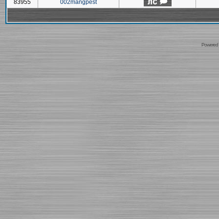
83955
002mangpest
Powered