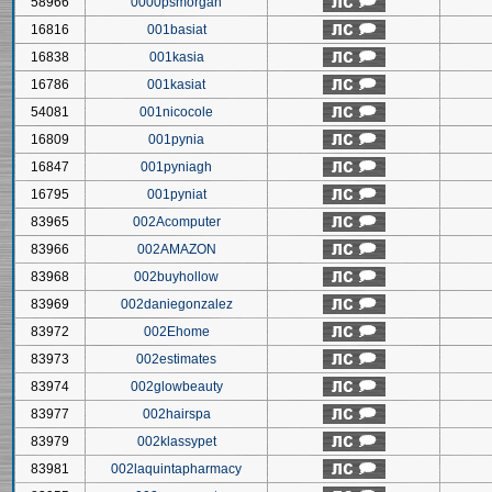
58966
0000psmorgan
16816
001basiat
16838
001kasia
16786
001kasiat
54081
001nicocole
16809
001pynia
16847
001pyniagh
16795
001pyniat
83965
002Acomputer
83966
002AMAZON
83968
002buyhollow
83969
002daniegonzalez
83972
002Ehome
83973
002estimates
83974
002glowbeauty
83977
002hairspa
83979
002klassypet
83981
002laquintapharmacy