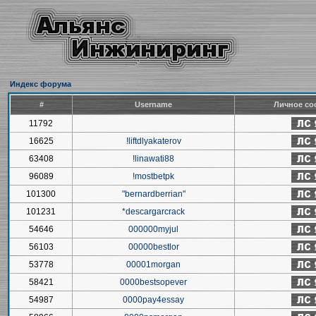
Индекс форума
#
Username
Личное со
11792
16625
!liftdlyakaterov
63408
!linawati88
96089
!mostbetpk
101300
"bernardberrian"
101231
*descargarcrack
54646
000000myjul
56103
00000bestlor
53778
00001morgan
58421
0000bestsopever
54987
0000pay4essay