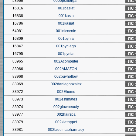
58966
0000psmorgan
16816
001basiat
16838
001kasia
16786
001kasiat
54081
001nicocole
16809
001pynia
16847
001pyniagh
16795
001pyniat
83965
002Acomputer
83966
002AMAZON
83968
002buyhollow
83969
002daniegonzalez
83972
002Ehome
83973
002estimates
83974
002glowbeauty
83977
002hairspa
83979
002klassypet
83981
002laquintapharmacy