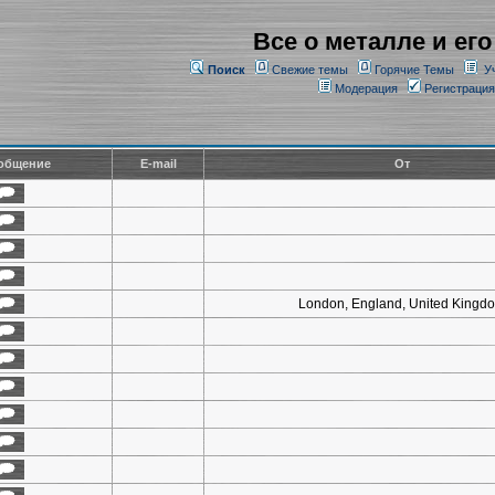
Все о металле и его
Поиск
Свежие темы
Горячие Темы
У
Модерация
Регистрация
общение
E-mail
От
London, England, United Kingd