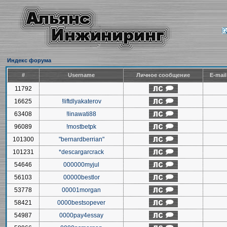
Индекс форума
#
Username
Личное сообщение
E-mai
11792
16625
!liftdlyakaterov
63408
!linawati88
96089
!mostbetpk
101300
"bernardberrian"
101231
*descargarcrack
54646
000000myjul
56103
00000bestlor
53778
00001morgan
58421
0000bestsopever
54987
0000pay4essay