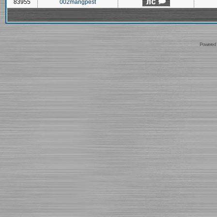
83955
002mangpest
Powered