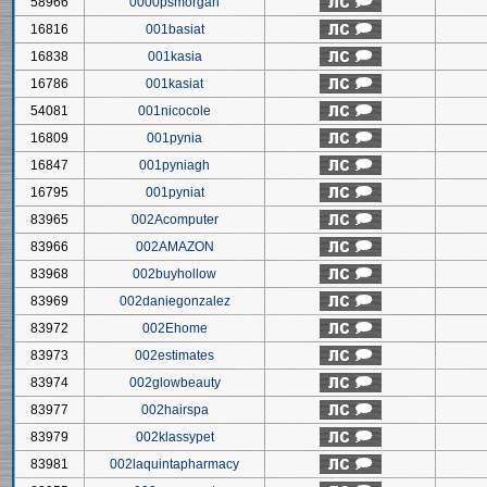
58966
0000psmorgan
16816
001basiat
16838
001kasia
16786
001kasiat
54081
001nicocole
16809
001pynia
16847
001pyniagh
16795
001pyniat
83965
002Acomputer
83966
002AMAZON
83968
002buyhollow
83969
002daniegonzalez
83972
002Ehome
83973
002estimates
83974
002glowbeauty
83977
002hairspa
83979
002klassypet
83981
002laquintapharmacy