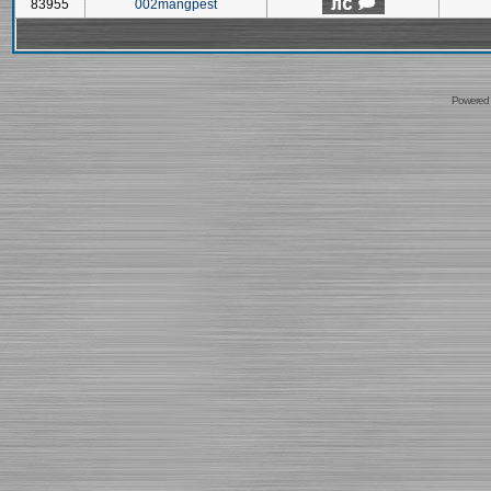
83955
002mangpest
Powered