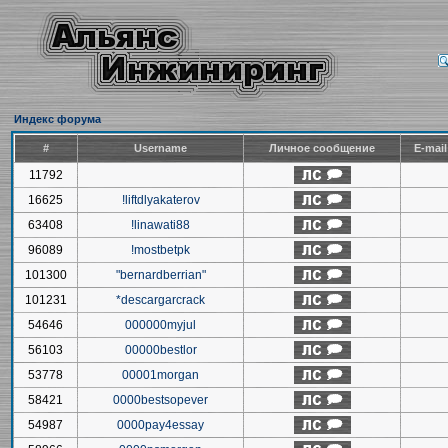
Индекс форума
#
Username
Личное сообщение
E-mai
11792
16625
!liftdlyakaterov
63408
!linawati88
96089
!mostbetpk
101300
"bernardberrian"
101231
*descargarcrack
54646
000000myjul
56103
00000bestlor
53778
00001morgan
58421
0000bestsopever
54987
0000pay4essay