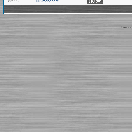
83955
002mangpest
Powered