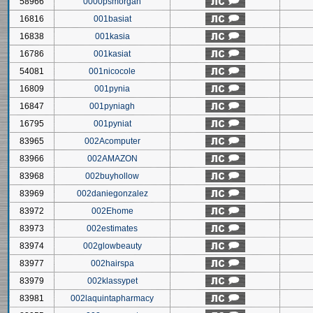
58966
0000psmorgan
16816
001basiat
16838
001kasia
16786
001kasiat
54081
001nicocole
16809
001pynia
16847
001pyniagh
16795
001pyniat
83965
002Acomputer
83966
002AMAZON
83968
002buyhollow
83969
002daniegonzalez
83972
002Ehome
83973
002estimates
83974
002glowbeauty
83977
002hairspa
83979
002klassypet
83981
002laquintapharmacy