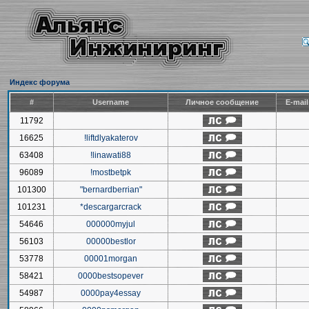
Индекс форума
#
Username
Личное сообщение
E-mai
11792
16625
!liftdlyakaterov
63408
!linawati88
96089
!mostbetpk
101300
"bernardberrian"
101231
*descargarcrack
54646
000000myjul
56103
00000bestlor
53778
00001morgan
58421
0000bestsopever
54987
0000pay4essay