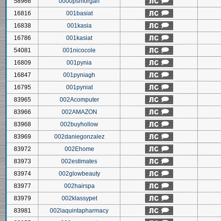
58966
0000psmorgan
16816
001basiat
16838
001kasia
16786
001kasiat
54081
001nicocole
16809
001pynia
16847
001pyniagh
16795
001pyniat
83965
002Acomputer
83966
002AMAZON
83968
002buyhollow
83969
002daniegonzalez
83972
002Ehome
83973
002estimates
83974
002glowbeauty
83977
002hairspa
83979
002klassypet
83981
002laquintapharmacy