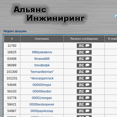
Индекс форума
#
Username
Личное сообщение
E-mai
11792
16625
!liftdlyakaterov
63408
!linawati88
96089
!mostbetpk
101300
"bernardberrian"
101231
*descargarcrack
54646
000000myjul
56103
00000bestlor
53778
00001morgan
58421
0000bestsopever
54987
0000pay4essay