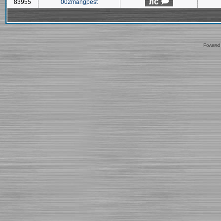
83955
002mangpest
Powered