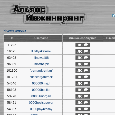
Индекс форума
#
Username
Личное сообщение
E-mai
11792
16625
!liftdlyakaterov
63408
!linawati88
96089
!mostbetpk
101300
"bernardberrian"
101231
*descargarcrack
54646
000000myjul
56103
00000bestlor
53778
00001morgan
58421
0000bestsopever
54987
0000pay4essay