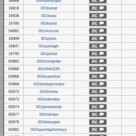
58966
0000psmorgan
16816
001basiat
16838
001kasia
16786
001kasiat
54081
001nicocole
16809
001pynia
16847
001pyniagh
16795
001pyniat
83965
002Acomputer
83966
002AMAZON
83968
002buyhollow
83969
002daniegonzalez
83972
002Ehome
83973
002estimates
83974
002glowbeauty
83977
002hairspa
83979
002klassypet
83981
002laquintapharmacy