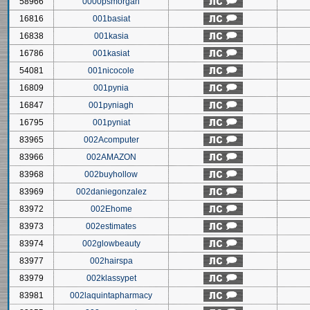
58966
0000psmorgan
16816
001basiat
16838
001kasia
16786
001kasiat
54081
001nicocole
16809
001pynia
16847
001pyniagh
16795
001pyniat
83965
002Acomputer
83966
002AMAZON
83968
002buyhollow
83969
002daniegonzalez
83972
002Ehome
83973
002estimates
83974
002glowbeauty
83977
002hairspa
83979
002klassypet
83981
002laquintapharmacy