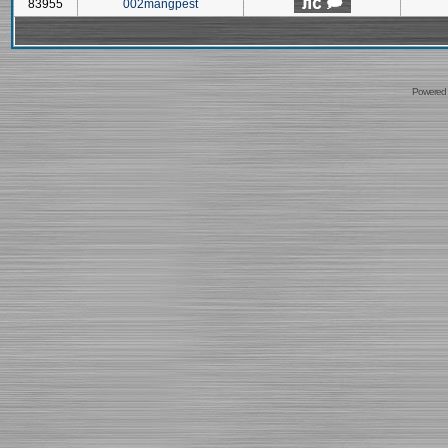
83955
002mangpest
Powered