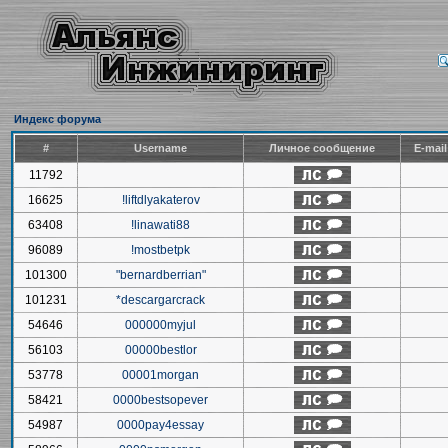
Индекс форума
#
Username
Личное сообщение
E-mai
11792
16625
!liftdlyakaterov
63408
!linawati88
96089
!mostbetpk
101300
"bernardberrian"
101231
*descargarcrack
54646
000000myjul
56103
00000bestlor
53778
00001morgan
58421
0000bestsopever
54987
0000pay4essay