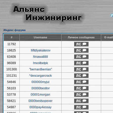
Индекс форума
#
Username
Личное сообщение
E-mai
11792
16625
!liftdlyakaterov
63408
!linawati88
96089
!mostbetpk
101300
"bernardberrian"
101231
*descargarcrack
54646
000000myjul
56103
00000bestlor
53778
00001morgan
58421
0000bestsopever
54987
0000pay4essay