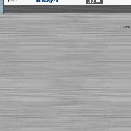
83955
002mangpest
Powered