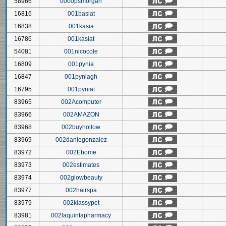
58966
0000psmorgan
16816
001basiat
16838
001kasia
16786
001kasiat
54081
001nicocole
16809
001pynia
16847
001pyniagh
16795
001pyniat
83965
002Acomputer
83966
002AMAZON
83968
002buyhollow
83969
002daniegonzalez
83972
002Ehome
83973
002estimates
83974
002glowbeauty
83977
002hairspa
83979
002klassypet
83981
002laquintapharmacy