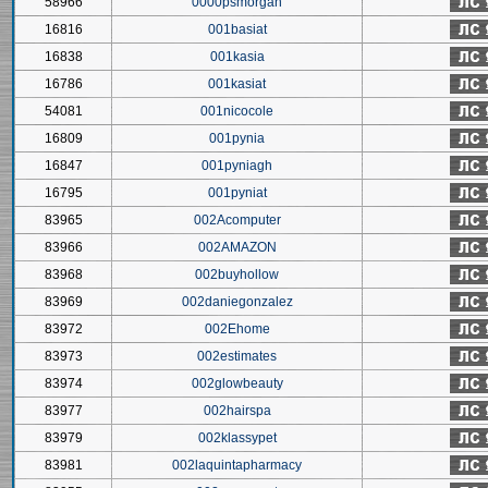
58966
0000psmorgan
16816
001basiat
16838
001kasia
16786
001kasiat
54081
001nicocole
16809
001pynia
16847
001pyniagh
16795
001pyniat
83965
002Acomputer
83966
002AMAZON
83968
002buyhollow
83969
002daniegonzalez
83972
002Ehome
83973
002estimates
83974
002glowbeauty
83977
002hairspa
83979
002klassypet
83981
002laquintapharmacy