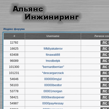
Индекс форума
#
Username
Личное со
11792
16625
!liftdlyakaterov
63408
!linawati88
96089
!mostbetpk
101300
"bernardberrian"
101231
*descargarcrack
54646
000000myjul
56103
00000bestlor
53778
00001morgan
58421
0000bestsopever
54987
0000pay4essay