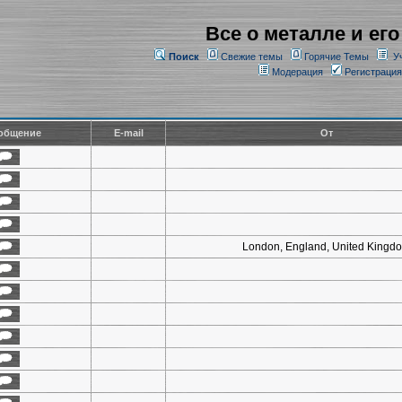
Все о металле и его
Поиск
Свежие темы
Горячие Темы
У
Модерация
Регистрация
общение
E-mail
От
London, England, United Kingd