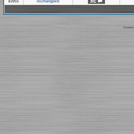
83955
002mangpest
Powered