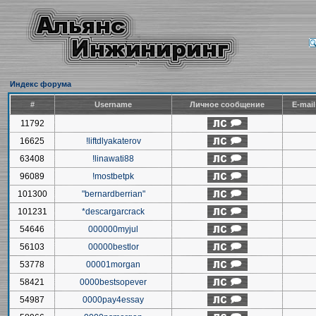
Индекс форума
#
Username
Личное сообщение
E-mai
11792
16625
!liftdlyakaterov
63408
!linawati88
96089
!mostbetpk
101300
"bernardberrian"
101231
*descargarcrack
54646
000000myjul
56103
00000bestlor
53778
00001morgan
58421
0000bestsopever
54987
0000pay4essay