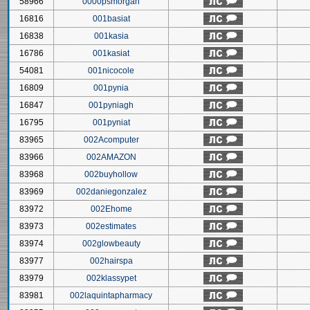
58966
0000psmorgan
16816
001basiat
16838
001kasia
16786
001kasiat
54081
001nicocole
16809
001pynia
16847
001pyniagh
16795
001pyniat
83965
002Acomputer
83966
002AMAZON
83968
002buyhollow
83969
002daniegonzalez
83972
002Ehome
83973
002estimates
83974
002glowbeauty
83977
002hairspa
83979
002klassypet
83981
002laquintapharmacy