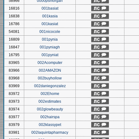
58966
0000psmorgan
16816
001basiat
16838
001kasia
16786
001kasiat
54081
001nicocole
16809
001pynia
16847
001pyniagh
16795
001pyniat
83965
002Acomputer
83966
002AMAZON
83968
002buyhollow
83969
002daniegonzalez
83972
002Ehome
83973
002estimates
83974
002glowbeauty
83977
002hairspa
83979
002klassypet
83981
002laquintapharmacy