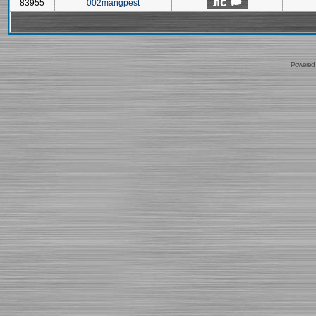
83955
002mangpest
Powered