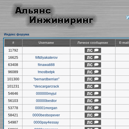
Индекс форума
#
Username
Личное сообщение
E-mai
11792
16625
!liftdlyakaterov
63408
!linawati88
96089
!mostbetpk
101300
"bernardberrian"
101231
*descargarcrack
54646
000000myjul
56103
00000bestlor
53778
00001morgan
58421
0000bestsopever
54987
0000pay4essay