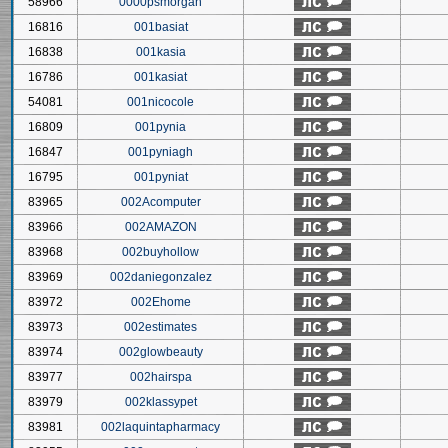
58966
0000psmorgan
16816
001basiat
16838
001kasia
16786
001kasiat
54081
001nicocole
16809
001pynia
16847
001pyniagh
16795
001pyniat
83965
002Acomputer
83966
002AMAZON
83968
002buyhollow
83969
002daniegonzalez
83972
002Ehome
83973
002estimates
83974
002glowbeauty
83977
002hairspa
83979
002klassypet
83981
002laquintapharmacy