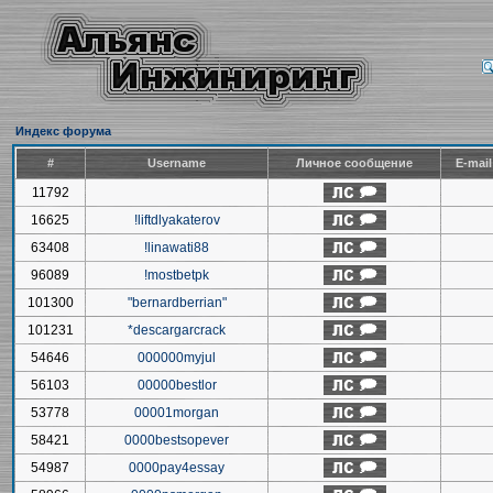
Индекс форума
#
Username
Личное сообщение
E-mai
11792
16625
!liftdlyakaterov
63408
!linawati88
96089
!mostbetpk
101300
"bernardberrian"
101231
*descargarcrack
54646
000000myjul
56103
00000bestlor
53778
00001morgan
58421
0000bestsopever
54987
0000pay4essay