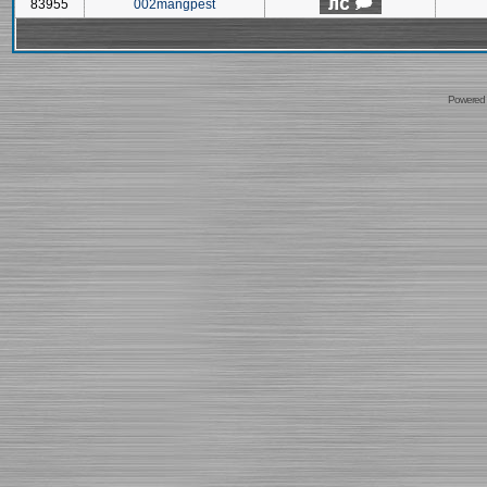
83955
002mangpest
Powered