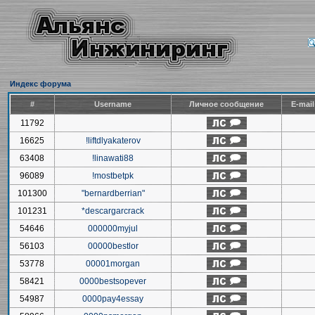
Индекс форума
#
Username
Личное сообщение
E-mai
11792
16625
!liftdlyakaterov
63408
!linawati88
96089
!mostbetpk
101300
"bernardberrian"
101231
*descargarcrack
54646
000000myjul
56103
00000bestlor
53778
00001morgan
58421
0000bestsopever
54987
0000pay4essay