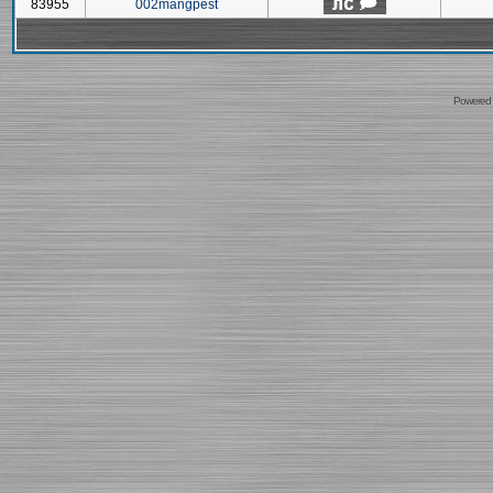
83955
002mangpest
Powered