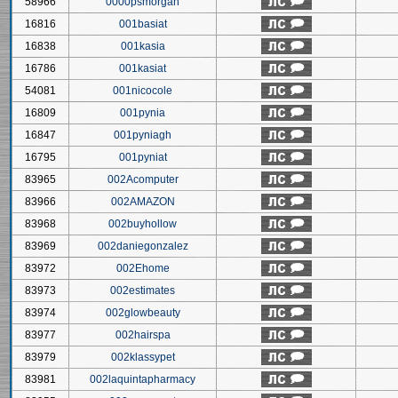
58966
0000psmorgan
16816
001basiat
16838
001kasia
16786
001kasiat
54081
001nicocole
16809
001pynia
16847
001pyniagh
16795
001pyniat
83965
002Acomputer
83966
002AMAZON
83968
002buyhollow
83969
002daniegonzalez
83972
002Ehome
83973
002estimates
83974
002glowbeauty
83977
002hairspa
83979
002klassypet
83981
002laquintapharmacy