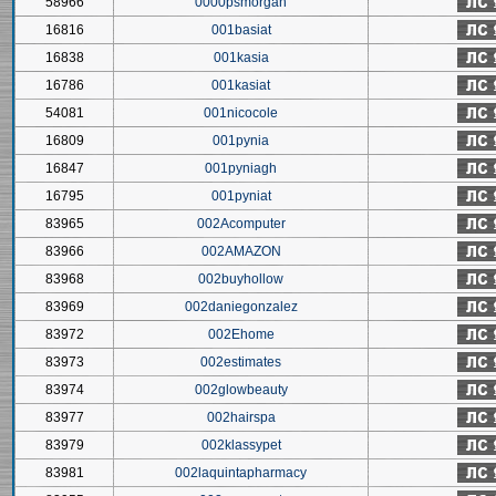
58966
0000psmorgan
16816
001basiat
16838
001kasia
16786
001kasiat
54081
001nicocole
16809
001pynia
16847
001pyniagh
16795
001pyniat
83965
002Acomputer
83966
002AMAZON
83968
002buyhollow
83969
002daniegonzalez
83972
002Ehome
83973
002estimates
83974
002glowbeauty
83977
002hairspa
83979
002klassypet
83981
002laquintapharmacy