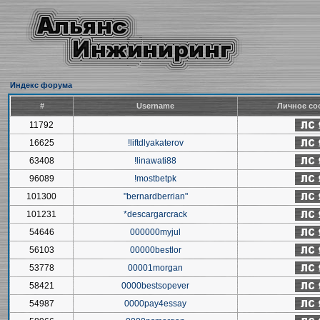
Индекс форума
#
Username
Личное со
11792
16625
!liftdlyakaterov
63408
!linawati88
96089
!mostbetpk
101300
"bernardberrian"
101231
*descargarcrack
54646
000000myjul
56103
00000bestlor
53778
00001morgan
58421
0000bestsopever
54987
0000pay4essay