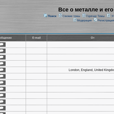
Все о металле и его
Поиск
Свежие темы
Горячие Темы
У
Модерация
Регистрация
общение
E-mail
От
London, England, United Kingd