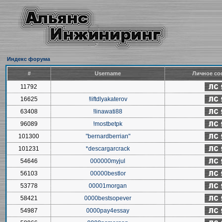
Индекс форума
#
Username
Личное со
11792
16625
!liftdlyakaterov
63408
!linawati88
96089
!mostbetpk
101300
"bernardberrian"
101231
*descargarcrack
54646
000000myjul
56103
00000bestlor
53778
00001morgan
58421
0000bestsopever
54987
0000pay4essay