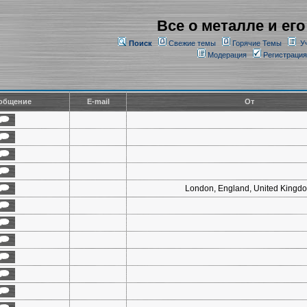
Все о металле и его
Поиск
Свежие темы
Горячие Темы
У
Модерация
Регистрация
общение
E-mail
От
London, England, United Kingd