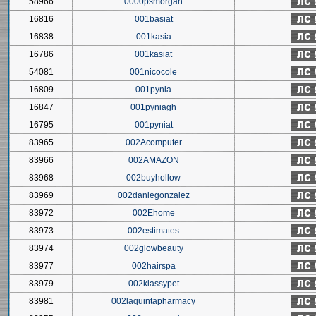
58966
0000psmorgan
16816
001basiat
16838
001kasia
16786
001kasiat
54081
001nicocole
16809
001pynia
16847
001pyniagh
16795
001pyniat
83965
002Acomputer
83966
002AMAZON
83968
002buyhollow
83969
002daniegonzalez
83972
002Ehome
83973
002estimates
83974
002glowbeauty
83977
002hairspa
83979
002klassypet
83981
002laquintapharmacy