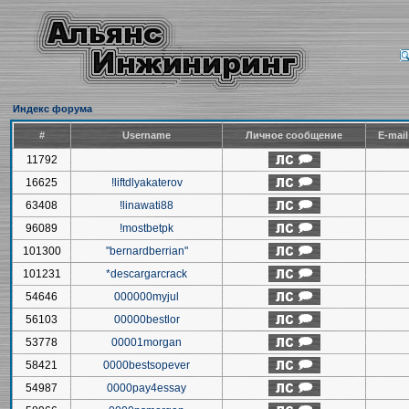
Индекс форума
#
Username
Личное сообщение
E-mai
11792
16625
!liftdlyakaterov
63408
!linawati88
96089
!mostbetpk
101300
"bernardberrian"
101231
*descargarcrack
54646
000000myjul
56103
00000bestlor
53778
00001morgan
58421
0000bestsopever
54987
0000pay4essay