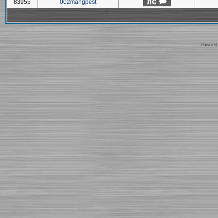
83955
002mangpest
Powered