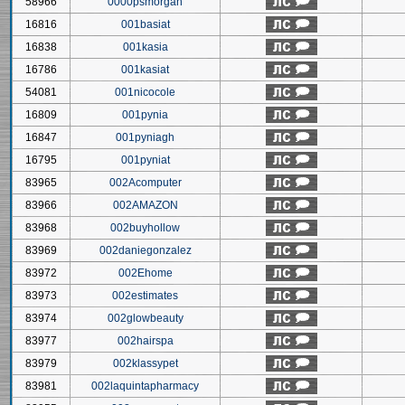
58966
0000psmorgan
16816
001basiat
16838
001kasia
16786
001kasiat
54081
001nicocole
16809
001pynia
16847
001pyniagh
16795
001pyniat
83965
002Acomputer
83966
002AMAZON
83968
002buyhollow
83969
002daniegonzalez
83972
002Ehome
83973
002estimates
83974
002glowbeauty
83977
002hairspa
83979
002klassypet
83981
002laquintapharmacy