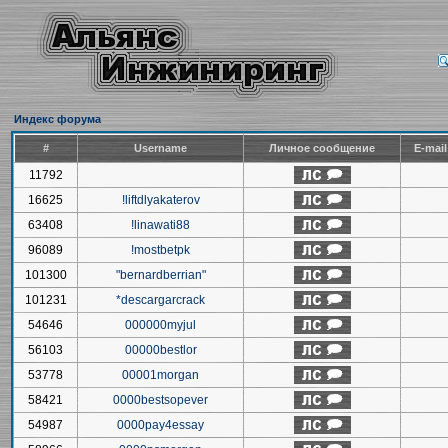
Индекс форума
#
Username
Личное сообщение
E-mai
11792
16625
!liftdlyakaterov
63408
!linawati88
96089
!mostbetpk
101300
"bernardberrian"
101231
*descargarcrack
54646
000000myjul
56103
00000bestlor
53778
00001morgan
58421
0000bestsopever
54987
0000pay4essay