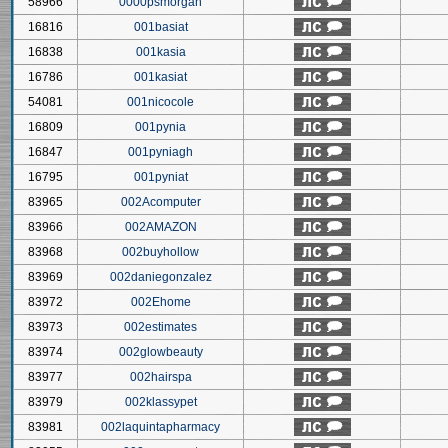
58966
0000psmorgan
16816
001basiat
16838
001kasia
16786
001kasiat
54081
001nicocole
16809
001pynia
16847
001pyniagh
16795
001pyniat
83965
002Acomputer
83966
002AMAZON
83968
002buyhollow
83969
002daniegonzalez
83972
002Ehome
83973
002estimates
83974
002glowbeauty
83977
002hairspa
83979
002klassypet
83981
002laquintapharmacy