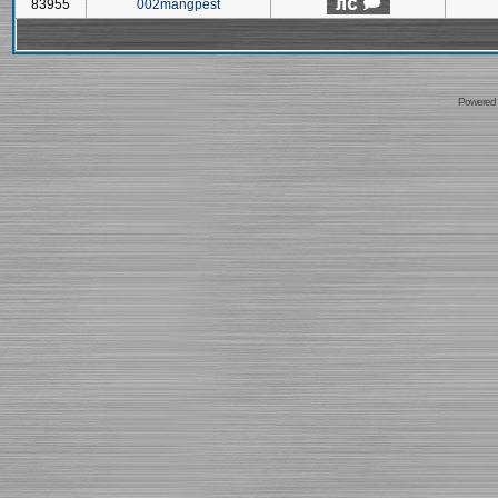
83955
002mangpest
Powered