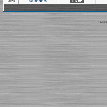
83955
002mangpest
Powered