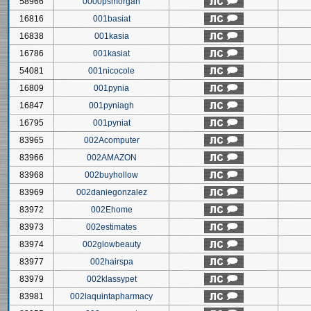
58966
0000psmorgan
16816
001basiat
16838
001kasia
16786
001kasiat
54081
001nicocole
16809
001pynia
16847
001pyniagh
16795
001pyniat
83965
002Acomputer
83966
002AMAZON
83968
002buyhollow
83969
002daniegonzalez
83972
002Ehome
83973
002estimates
83974
002glowbeauty
83977
002hairspa
83979
002klassypet
83981
002laquintapharmacy