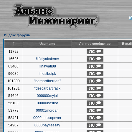
Индекс форума
#
Username
Личное сообщение
E-mai
11792
16625
!liftdlyakaterov
63408
!linawati88
96089
!mostbetpk
101300
"bernardberrian"
101231
*descargarcrack
54646
000000myjul
56103
00000bestlor
53778
00001morgan
58421
0000bestsopever
54987
0000pay4essay