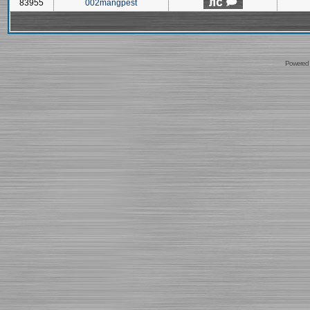
83955
002mangpest
Powered