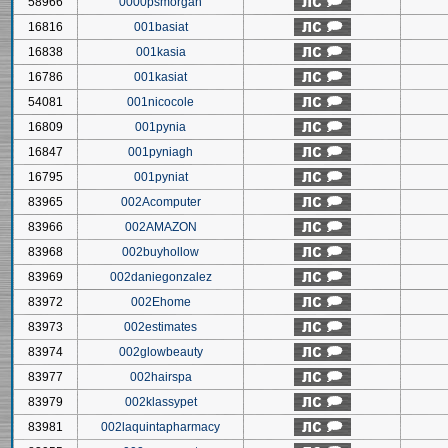
58966
0000psmorgan
16816
001basiat
16838
001kasia
16786
001kasiat
54081
001nicocole
16809
001pynia
16847
001pyniagh
16795
001pyniat
83965
002Acomputer
83966
002AMAZON
83968
002buyhollow
83969
002daniegonzalez
83972
002Ehome
83973
002estimates
83974
002glowbeauty
83977
002hairspa
83979
002klassypet
83981
002laquintapharmacy