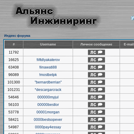
Индекс форума
#
Username
Личное сообщение
E-mai
11792
16625
!liftdlyakaterov
63408
!linawati88
96089
!mostbetpk
101300
"bernardberrian"
101231
*descargarcrack
54646
000000myjul
56103
00000bestlor
53778
00001morgan
58421
0000bestsopever
54987
0000pay4essay