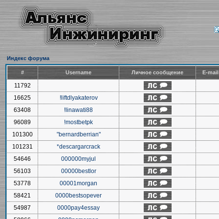
Индекс форума
#
Username
Личное сообщение
E-mai
11792
16625
!liftdlyakaterov
63408
!linawati88
96089
!mostbetpk
101300
"bernardberrian"
101231
*descargarcrack
54646
000000myjul
56103
00000bestlor
53778
00001morgan
58421
0000bestsopever
54987
0000pay4essay