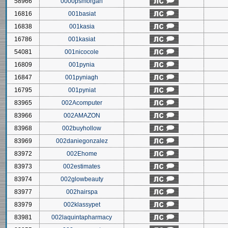
58966
0000psmorgan
16816
001basiat
16838
001kasia
16786
001kasiat
54081
001nicocole
16809
001pynia
16847
001pyniagh
16795
001pyniat
83965
002Acomputer
83966
002AMAZON
83968
002buyhollow
83969
002daniegonzalez
83972
002Ehome
83973
002estimates
83974
002glowbeauty
83977
002hairspa
83979
002klassypet
83981
002laquintapharmacy