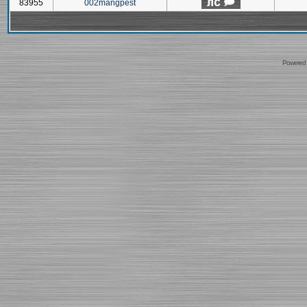
83955
002mangpest
Powered