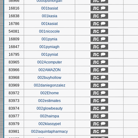
58966
0000psmorgan
16816
001basiat
16838
001kasia
16786
001kasiat
54081
001nicocole
16809
001pynia
16847
001pyniagh
16795
001pyniat
83965
002Acomputer
83966
002AMAZON
83968
002buyhollow
83969
002daniegonzalez
83972
002Ehome
83973
002estimates
83974
002glowbeauty
83977
002hairspa
83979
002klassypet
83981
002laquintapharmacy