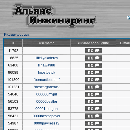
Индекс форума
#
Username
Личное сообщение
E-mai
11792
16625
!liftdlyakaterov
63408
!linawati88
96089
!mostbetpk
101300
"bernardberrian"
101231
*descargarcrack
54646
000000myjul
56103
00000bestlor
53778
00001morgan
58421
0000bestsopever
54987
0000pay4essay