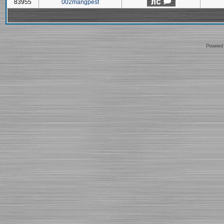
83955
002mangpest
Powered