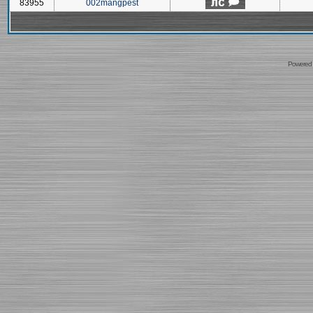
83955
002mangpest
Powered