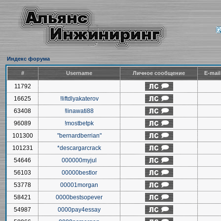
Индекс форума
#
Username
Личное сообщение
E-mai
11792
16625
!liftdlyakaterov
63408
!linawati88
96089
!mostbetpk
101300
"bernardberrian"
101231
*descargarcrack
54646
000000myjul
56103
00000bestlor
53778
00001morgan
58421
0000bestsopever
54987
0000pay4essay