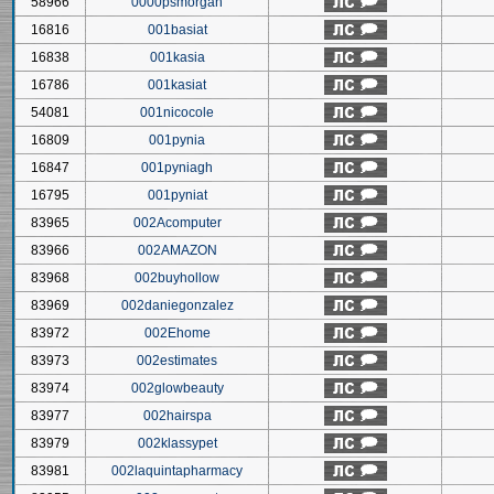
58966
0000psmorgan
16816
001basiat
16838
001kasia
16786
001kasiat
54081
001nicocole
16809
001pynia
16847
001pyniagh
16795
001pyniat
83965
002Acomputer
83966
002AMAZON
83968
002buyhollow
83969
002daniegonzalez
83972
002Ehome
83973
002estimates
83974
002glowbeauty
83977
002hairspa
83979
002klassypet
83981
002laquintapharmacy