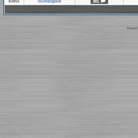
83955
002mangpest
Powered