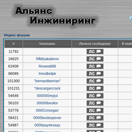
Индекс форума
#
Username
Личное сообщение
E-mai
11792
16625
!liftdlyakaterov
63408
!linawati88
96089
!mostbetpk
101300
"bernardberrian"
101231
*descargarcrack
54646
000000myjul
56103
00000bestlor
53778
00001morgan
58421
0000bestsopever
54987
0000pay4essay