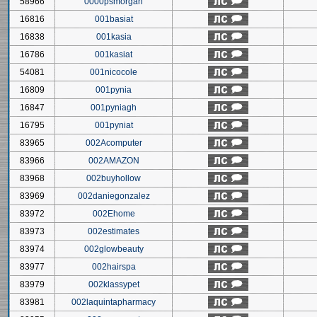
58966
0000psmorgan
16816
001basiat
16838
001kasia
16786
001kasiat
54081
001nicocole
16809
001pynia
16847
001pyniagh
16795
001pyniat
83965
002Acomputer
83966
002AMAZON
83968
002buyhollow
83969
002daniegonzalez
83972
002Ehome
83973
002estimates
83974
002glowbeauty
83977
002hairspa
83979
002klassypet
83981
002laquintapharmacy