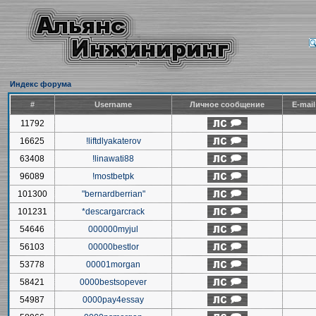
Индекс форума
#
Username
Личное сообщение
E-mai
11792
16625
!liftdlyakaterov
63408
!linawati88
96089
!mostbetpk
101300
"bernardberrian"
101231
*descargarcrack
54646
000000myjul
56103
00000bestlor
53778
00001morgan
58421
0000bestsopever
54987
0000pay4essay