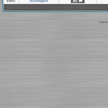
83955
002mangpest
Powered