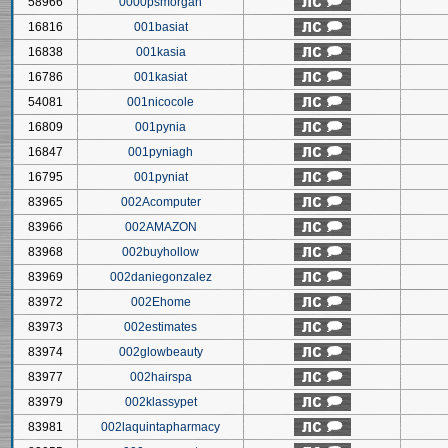
58966
0000psmorgan
16816
001basiat
16838
001kasia
16786
001kasiat
54081
001nicocole
16809
001pynia
16847
001pyniagh
16795
001pyniat
83965
002Acomputer
83966
002AMAZON
83968
002buyhollow
83969
002daniegonzalez
83972
002Ehome
83973
002estimates
83974
002glowbeauty
83977
002hairspa
83979
002klassypet
83981
002laquintapharmacy