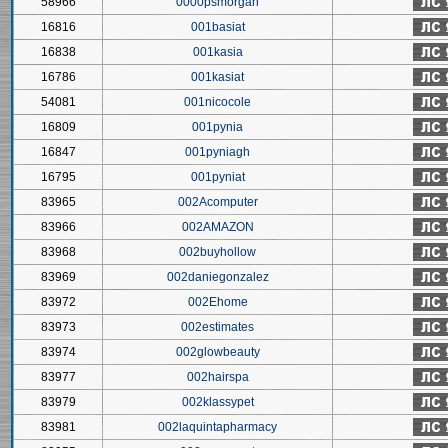
58966
0000psmorgan
16816
001basiat
16838
001kasia
16786
001kasiat
54081
001nicocole
16809
001pynia
16847
001pyniagh
16795
001pyniat
83965
002Acomputer
83966
002AMAZON
83968
002buyhollow
83969
002daniegonzalez
83972
002Ehome
83973
002estimates
83974
002glowbeauty
83977
002hairspa
83979
002klassypet
83981
002laquintapharmacy