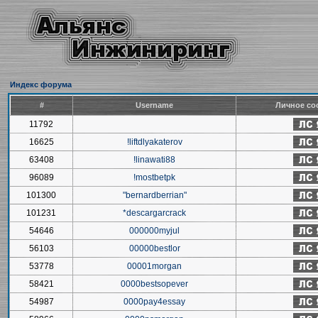
Индекс форума
#
Username
Личное со
11792
16625
!liftdlyakaterov
63408
!linawati88
96089
!mostbetpk
101300
"bernardberrian"
101231
*descargarcrack
54646
000000myjul
56103
00000bestlor
53778
00001morgan
58421
0000bestsopever
54987
0000pay4essay