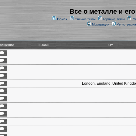
Все о металле и его
Поиск
Свежие темы
Горячие Темы
У
Модерация
Регистрация
общение
E-mail
От
London, England, United Kingd