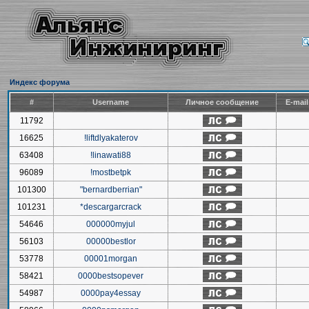
Индекс форума
#
Username
Личное сообщение
E-mai
11792
16625
!liftdlyakaterov
63408
!linawati88
96089
!mostbetpk
101300
"bernardberrian"
101231
*descargarcrack
54646
000000myjul
56103
00000bestlor
53778
00001morgan
58421
0000bestsopever
54987
0000pay4essay