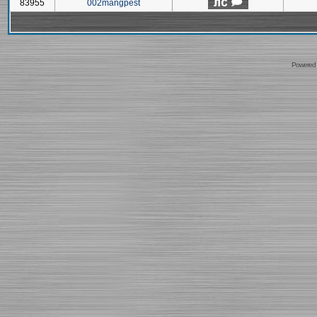
83955
002mangpest
Powered