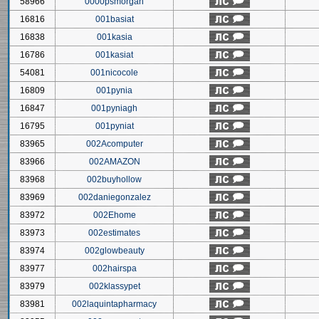
58966
0000psmorgan
16816
001basiat
16838
001kasia
16786
001kasiat
54081
001nicocole
16809
001pynia
16847
001pyniagh
16795
001pyniat
83965
002Acomputer
83966
002AMAZON
83968
002buyhollow
83969
002daniegonzalez
83972
002Ehome
83973
002estimates
83974
002glowbeauty
83977
002hairspa
83979
002klassypet
83981
002laquintapharmacy