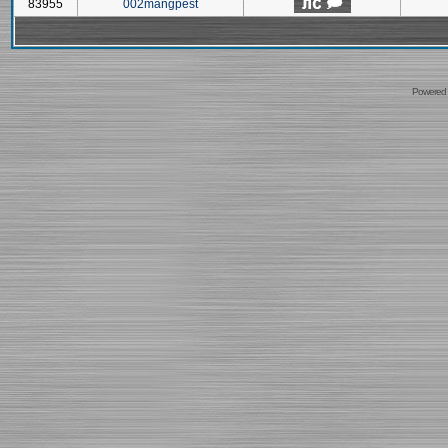
83955
002mangpest
Powered