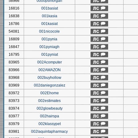
58966
0000psmorgan
16816
001basiat
16838
001kasia
16786
001kasiat
54081
001nicocole
16809
001pynia
16847
001pyniagh
16795
001pyniat
83965
002Acomputer
83966
002AMAZON
83968
002buyhollow
83969
002daniegonzalez
83972
002Ehome
83973
002estimates
83974
002glowbeauty
83977
002hairspa
83979
002klassypet
83981
002laquintapharmacy