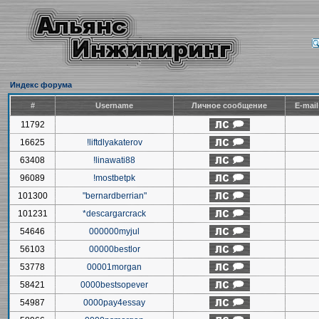
Индекс форума
#
Username
Личное сообщение
E-mai
11792
16625
!liftdlyakaterov
63408
!linawati88
96089
!mostbetpk
101300
"bernardberrian"
101231
*descargarcrack
54646
000000myjul
56103
00000bestlor
53778
00001morgan
58421
0000bestsopever
54987
0000pay4essay