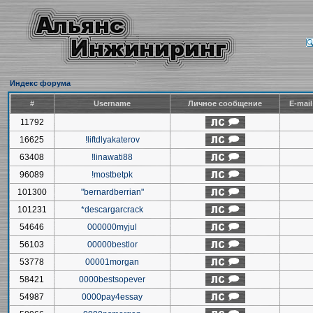
Индекс форума
#
Username
Личное сообщение
E-mai
11792
16625
!liftdlyakaterov
63408
!linawati88
96089
!mostbetpk
101300
"bernardberrian"
101231
*descargarcrack
54646
000000myjul
56103
00000bestlor
53778
00001morgan
58421
0000bestsopever
54987
0000pay4essay