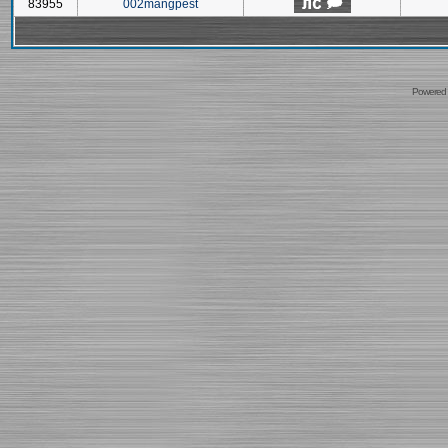
83955
002mangpest
Powered