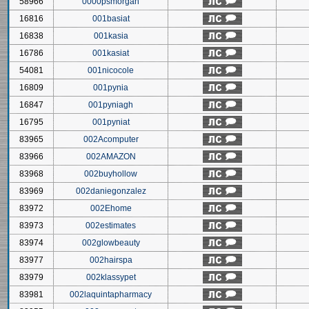
58966
0000psmorgan
16816
001basiat
16838
001kasia
16786
001kasiat
54081
001nicocole
16809
001pynia
16847
001pyniagh
16795
001pyniat
83965
002Acomputer
83966
002AMAZON
83968
002buyhollow
83969
002daniegonzalez
83972
002Ehome
83973
002estimates
83974
002glowbeauty
83977
002hairspa
83979
002klassypet
83981
002laquintapharmacy