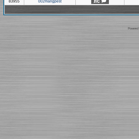
83955
002mangpest
Powered