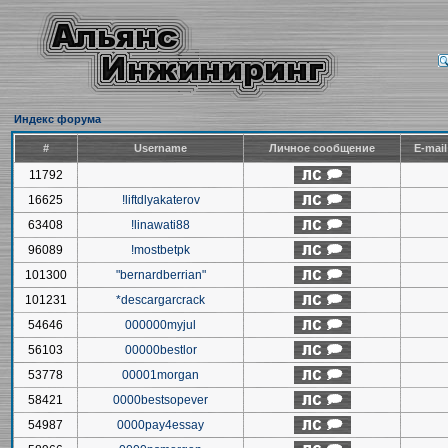
Индекс форума
#
Username
Личное сообщение
E-mai
11792
16625
!liftdlyakaterov
63408
!linawati88
96089
!mostbetpk
101300
"bernardberrian"
101231
*descargarcrack
54646
000000myjul
56103
00000bestlor
53778
00001morgan
58421
0000bestsopever
54987
0000pay4essay