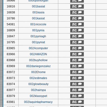
58966
0000psmorgan
16816
001basiat
16838
001kasia
16786
001kasiat
54081
001nicocole
16809
001pynia
16847
001pyniagh
16795
001pyniat
83965
002Acomputer
83966
002AMAZON
83968
002buyhollow
83969
002daniegonzalez
83972
002Ehome
83973
002estimates
83974
002glowbeauty
83977
002hairspa
83979
002klassypet
83981
002laquintapharmacy