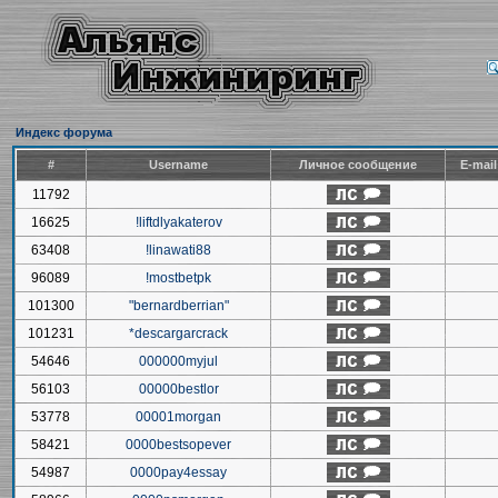
Индекс форума
#
Username
Личное сообщение
E-mai
11792
16625
!liftdlyakaterov
63408
!linawati88
96089
!mostbetpk
101300
"bernardberrian"
101231
*descargarcrack
54646
000000myjul
56103
00000bestlor
53778
00001morgan
58421
0000bestsopever
54987
0000pay4essay