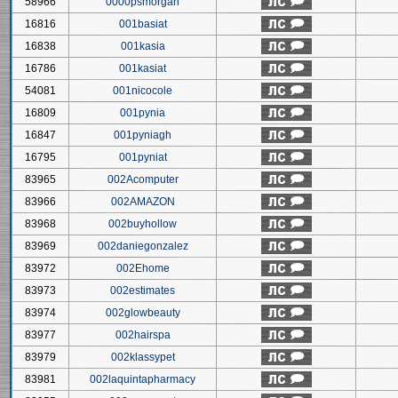
58966
0000psmorgan
16816
001basiat
16838
001kasia
16786
001kasiat
54081
001nicocole
16809
001pynia
16847
001pyniagh
16795
001pyniat
83965
002Acomputer
83966
002AMAZON
83968
002buyhollow
83969
002daniegonzalez
83972
002Ehome
83973
002estimates
83974
002glowbeauty
83977
002hairspa
83979
002klassypet
83981
002laquintapharmacy