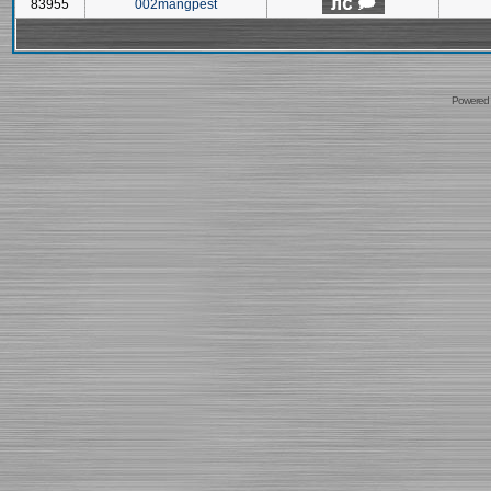
83955
002mangpest
Powered